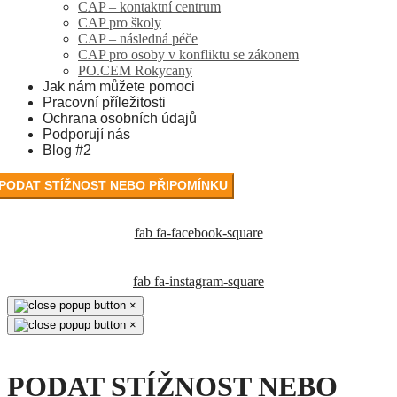
CAP – kontaktní centrum
CAP pro školy
CAP – následná péče
CAP pro osoby v konfliktu se zákonem
PO.CEM Rokycany
Jak nám můžete pomoci
Pracovní příležitosti
Ochrana osobních údajů
Podporují nás
Blog #2
PODAT STÍŽNOST NEBO PŘIPOMÍNKU
fab fa-facebook-square
fab fa-instagram-square
×
×
PODAT STÍŽNOST NEBO