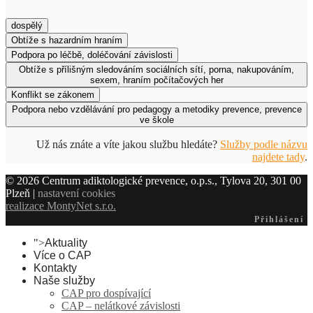
dospělý
Obtíže s hazardním hraním
Podpora po léčbě, doléčování závislosti
Obtíže s přílišným sledováním sociálních sítí, porna, nakupováním,
sexem, hraním počítačových her
Konflikt se zákonem
Podpora nebo vzdělávání pro pedagogy a metodiky prevence, prevence
ve škole
Už nás znáte a víte jakou službu hledáte?
Služby podle názvu
najdete tady
.
© 2026 Centrum adiktologické prevence, o.p.s., Tylova 20, 301 00
Plzeň |
nastavení cookies
realizace MontyNet s.r.o.
Přihlášení
">
Aktuality
Více o CAP
Kontakty
Naše služby
CAP pro dospívající
CAP – nelátkové závislosti