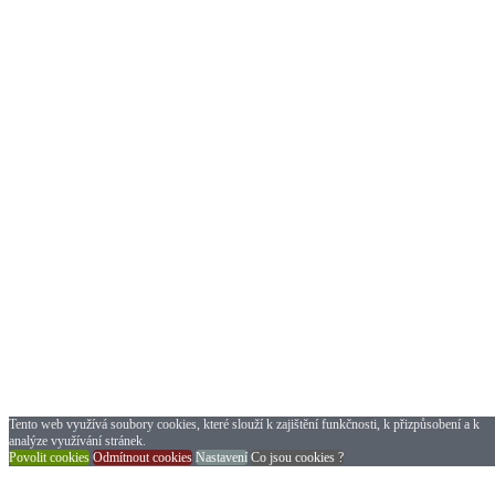
Tento web využívá soubory cookies, které slouží k zajištění funkčnosti, k přizpůsobení a k
analýze využívání stránek.
Povolit cookies
Odmítnout cookies
Nastavení
Co jsou cookies ?