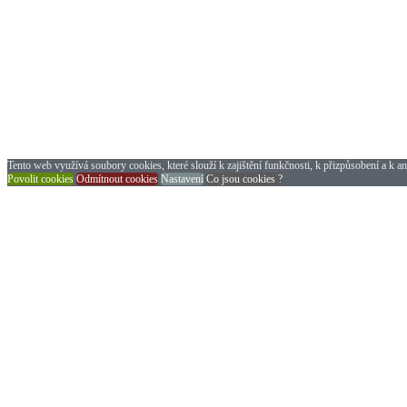
Tento web využívá soubory cookies, které slouží k zajištění funkčnosti, k přizpůsobení a k an
Povolit cookies
Odmítnout cookies
Nastavení
Co jsou cookies ?