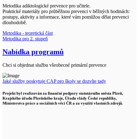
Metodika adiktologické prevence pro učitele.
Praktické materiály pro průběžnou prevenci v běžných hodinách:
postupy, aktivity a informace, které vám pomůžou dělat prevenci
dlouhodobě.
Metodika - teoretická část
Metodika pro 2. stupeň
Nabídka programů
Chci si objednat službu všeobecné primární prevence
Jaké služby poskytuje CAP pro školy se dozvíte tady
Projekt byl realizován za finanční podpory statutárního města Plzeň,
Krajského úřadu Plzeňského kraje, Úřadu vlády České republiky,
Ministerstva práce a sociálních věcí ČR a za využití vlastních zdrojů.