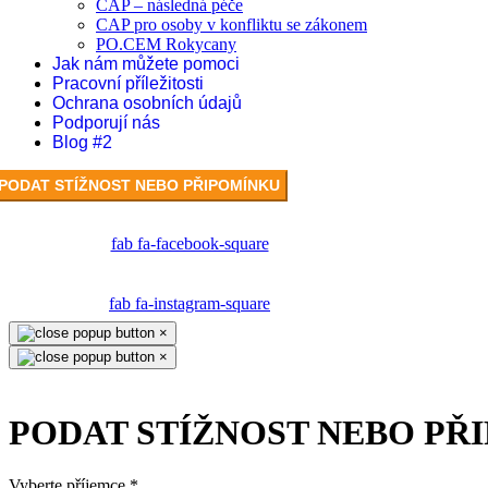
CAP – následná péče
CAP pro osoby v konfliktu se zákonem
PO.CEM Rokycany
Jak nám můžete pomoci
Pracovní příležitosti
Ochrana osobních údajů
Podporují nás
Blog #2
PODAT STÍŽNOST NEBO PŘIPOMÍNKU
fab fa-facebook-square
fab fa-instagram-square
×
×
PODAT STÍŽNOST NEBO PŘ
Vyberte příjemce
*