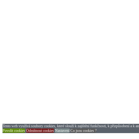
Tento web využívá soubory cookies, které slouží k zajištění funkčnosti, k přizpůsobení a k an
Povolit cookies
Odmítnout cookies
Nastavení
Co jsou cookies ?