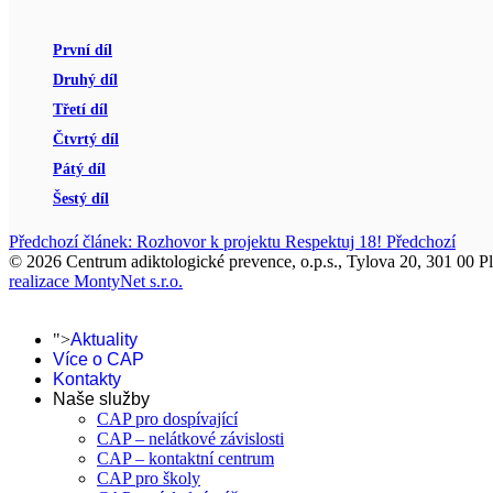
První díl
Druhý díl
Třetí díl
Čtvrtý díl
Pátý díl
Šestý díl
Předchozí článek: Rozhovor k projektu Respektuj 18!
Předchozí
© 2026 Centrum adiktologické prevence, o.p.s., Tylova 20, 301 00 P
realizace MontyNet s.r.o.
">
Aktuality
Více o CAP
Kontakty
Naše služby
CAP pro dospívající
CAP – nelátkové závislosti
CAP – kontaktní centrum
CAP pro školy