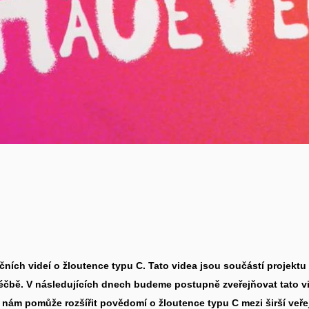
čních videí o žloutence typu C. Tato videa jsou součástí projektu
 léčbě. V následujících dnech budeme postupně zveřejňovat tato vid
eí nám pomůže rozšířit povědomí o žloutence typu C mezi širší veře