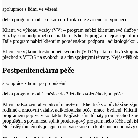
spolupráce s lidmi ve vězení
délka programu: od 1 setkání do 1 roku dle zvoleného typu péče
Klienti ve výkonu vazby (VV) – program nabízí klientům své služby 
Služby jsou podpůrného charakteru. Klienty program nejčastěji info
Dále program nabízí klientům poradenskou podporu –adiktologickou, 
Klienti ve výkonu trestu odnětí svobody (VTOS) – tato cílová skupina
přechod z VTOS na svobodu a s tím spojenými tématy. Nejčastější obla
Postpenitenciární péče
spolupráce s lidmi po propuštění
délka programu: od 1 měsíce do 2 let dle zvoleného typu péče
Klienti odsouzeni alternativním trestem – klienti často přichází se zá
rodinné a pracovní vztahy, adiktologická péče, práce, bydlení. Klient
programem poprvé v kontaktu. Nejčastějšími tématy jsou přechod z uvě
propuštěni s povinností splnit protidrogový program nebo léčbu závisl
Nejčastějšími tématy je jejich motivace směrem k abstinenci od návyko