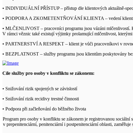
• INDIVIDUÁLNÍ PŘÍSTUP – přístup dle klientových aktuálně-specifi
• PODPORA A ZKOMETENTŇOVÁNÍ KLIENTA – vedení klienta k sa
• MLČENLIVOST – pracovníci programu jsou vázáni mlčenlivostí. K 
V rámci věznic také existují výjimky prolamující mlčenlivost, kterými
• PARTNERSTVÍ A RESPEKT – klient je vůči pracovníkovi v rovné
• BEZPLATNOST – služby programu jsou klientům poskytovány bezplat
Cíle služby pro osoby v konfliktu se zákonem:
• Snižování rizik spojených se závislostí
• Snižování rizik recidivy trestné činnosti
• Podpora při začleňování do běžného života
Program pro osoby v konfliktu se zákonem je registrovanou sociální s
v prepenitenciární, penitenciární i postpenitenciární oblasti, zaměř