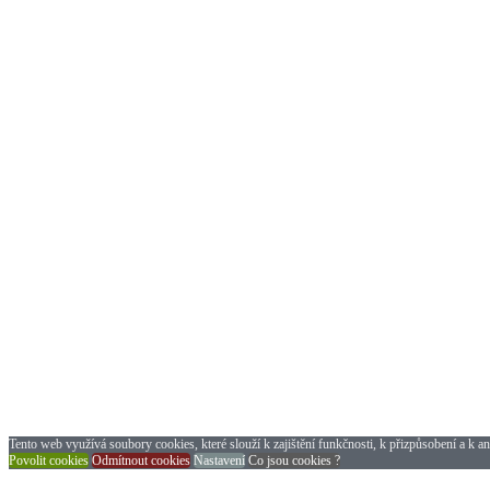
Tento web využívá soubory cookies, které slouží k zajištění funkčnosti, k přizpůsobení a k an
Povolit cookies
Odmítnout cookies
Nastavení
Co jsou cookies ?