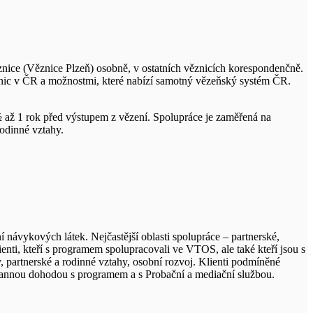
nice (Věznice Plzeň) osobně, v ostatních věznicích korespondenčně.
znic v ČR a možnostmi, které nabízí samotný vězeňský systém ČR.
 ½ až 1 rok před výstupem z vězení. Spolupráce je zaměřená na
rodinné vztahy.
í návykových látek. Nejčastější oblasti spolupráce – partnerské,
enti, kteří s programem spolupracovali ve VTOS, ale také kteří jsou s
, partnerské a rodinné vztahy, osobní rozvoj. Klienti podmíněné
jstrannou dohodou s programem a s Probační a mediační službou.