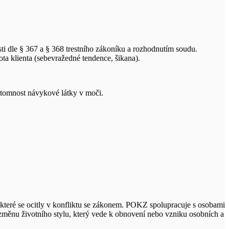
ti dle
§
367 a
§
368 trestního zákoníku a rozhodnutím soudu.
ota klienta (sebevražedné tendence, šikana).
ítomnost návykové látky v moči.
, které se ocitly v konfliktu se zákonem. POKZ spolupracuje s osobami
a změnu životního stylu, který vede k obnovení nebo vzniku osobních a