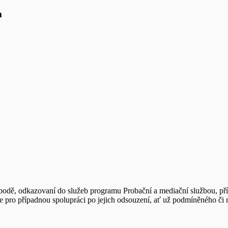
m
 svobodě, odkazovaní do služeb programu Probační a mediační službou, 
je pro případnou spolupráci po jejich odsouzení, ať už podmíněného či 