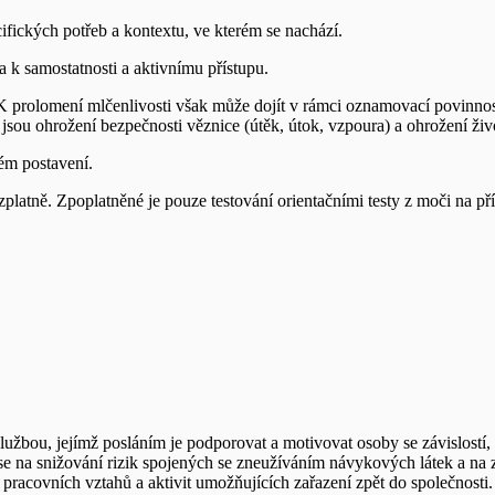
ckých potřeb a kontextu, ve kterém se nachází.
mostatnosti a aktivnímu přístupu.
prolomení mlčenlivosti však může dojít v rámci oznamovací povinnos
 jsou ohrožení bezpečnosti věznice (útěk, útok, vzpoura) a ohrožení živ
m postavení.
ně. Zpoplatněné je pouze testování orientačními testy z moči na př
lužbou, jejímž posláním je podporovat a motivovat osoby se závislostí
uje se na snižování rizik spojených se zneužíváním návykových látek a n
pracovních vztahů a aktivit umožňujících zařazení zpět do společnosti.