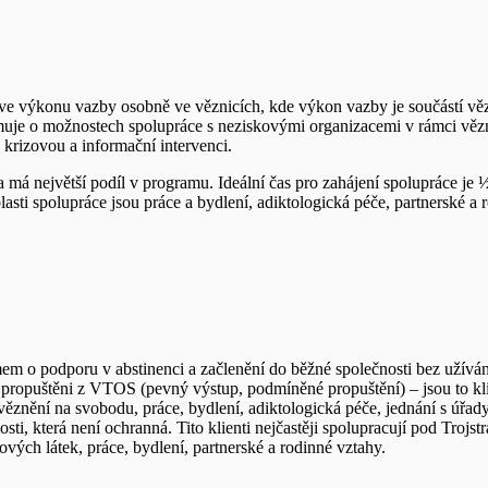
ve výkonu vazby osobně ve věznicích, kde výkon vazby je součástí věz
rmuje o možnostech spolupráce s neziskovými organizacemi v rámci vě
krizovou a informační intervenci.
 má největší podíl v programu. Ideální čas pro zahájení spolupráce je
sti spolupráce jsou práce a bydlení, adiktologická péče, partnerské a 
jmem o podporu v abstinenci a začlenění do běžné společnosti bez užíván
i propuštěni z VTOS (pevný výstup, podmíněné propuštění) – jsou to kli
znění na svobodu, práce, bydlení, adiktologická péče, jednání s úřady
osti, která není ochranná. Tito klienti nejčastěji spolupracují pod Tro
vých látek, práce, bydlení, partnerské a rodinné vztahy.