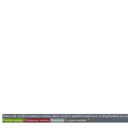
Tento web využívá soubory cookies, které slouží k zajištění funkčnosti, k přizpůsobení a k an
Povolit cookies
Odmítnout cookies
Nastavení
Co jsou cookies ?