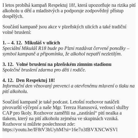
I letos probíhá kampaň Respektuj 18!, která upozorňuje na rizika pití
alkoholu u dětí a mladistvých a podporuje zodpovědný přístup
dospělých.
Součástí kampaně jsou akce v plzeňských ulicích a také tradiční
volné bruslení:
1. – 4. 12. Mikuláš v ulicích
Speciální Mikuláš R18 bude po Plzni rozdávat červené ponožky –
symbol kampaně a připomínku, že alkohol nepatří nezletilým.
3. 12. Volné bruslení na plzeňském zimním stadionu
Společné bruslení zdarma pro děti i rodiče.
4. 12. Den Respektuj 18!
Informační den věnovaný prevenci a otevřenému mluvení o tlaku na
pití alkoholu.
Součástí kampaně je také podcast. Letošní rozhovor natáčeli
pivovarští výčepní a naše Mgr. Tereza Hanusová, vedoucí služby
CAP pro školy. Rozhovor zaměřili na „zastírání“ pití nealka a
tlakem, který na pití alkoholu zejména ve skupinách vzniká.
Rozhovor si můžete poslechnout zde:
https://youtu.be/IF8tV3hUyhM?si=16e7o3fBVXNCWSVl