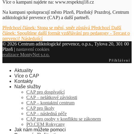
Více o kampani najdete na: www.respektuj18.cz
Na kampani spolupracují město Plzeň, Plzeňský Prazdroj, Centrum
adiktologické prevence (CAP) a další partneři.
Předchozí článek: Stopa se mění, směr zůstává
Předchozí
Další
článek: Spouštíme další formát vzdělávání pro pedagogy - Tercast o
prevenci!
Následující
© 2026 Centrum adiktologické prevence, o.p.s., Tylova 20, 301 00
Plzeň |
nastavení cookies
realizace MontyNet s.r.o.
Přihlášení
Aktuality
Více o CAP
Kontakty
Naše služby
CAP pro dospívající
CAP – nelátkové závislosti
CAP – kontaktní centrum
CAP pro školy
CAP – následná péče
CAP pro osoby v konfliktu se zákonem
PO.CEM Rokycany
Jak nám můžete pomoci