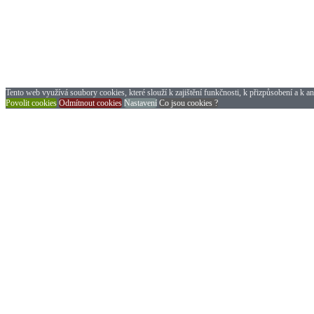
Tento web využívá soubory cookies, které slouží k zajištění funkčnosti, k přizpůsobení a k an
Povolit cookies
Odmítnout cookies
Nastavení
Co jsou cookies ?